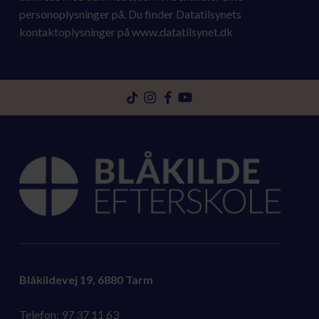
personoplysninger på. Du finder Datatilsynets
kontaktoplysninger på www.datatilsynet.dk
Gå
Gå
Gå
Gå
til
til
til
til
tiktok
instagram
facebook
youtube
Blåkildevej 19, 6880 Tarm
Telefon:
97 37 11 63