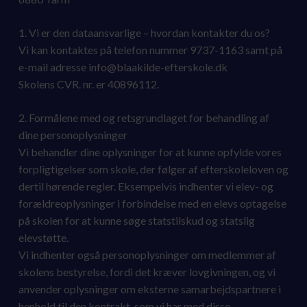
1. Vi er den dataansvarlige – hvordan kontakter du os?
Vi kan kontaktes på telefon nummer 9737-1163 samt på
e-mail adresse info@blaakilde-efterskole.dk
Skolens CVR. nr. er 40896112.
2. Formålene med og retsgrundlaget for behandling af
dine personoplysninger
Vi behandler dine oplysninger for at kunne opfylde vores
forpligtigelser som skole, der følger af efterskoleloven og
dertil hørende regler. Eksempelvis indhenter vi elev- og
forældreoplysninger i forbindelse med en elevs optagelse
på skolen for at kunne søge statstilskud og statslig
elevstøtte.
Vi indhenter også personoplysninger om medlemmer af
skolens bestyrelse, fordi det kræver lovgivningen, og vi
anvender oplysninger om eksterne samarbejdspartnere i
henhold til den kontrakt, som vi har med disse.