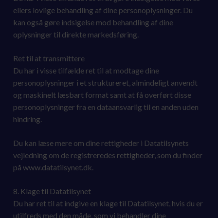
ellers lovlige behandling af dine personoplysninger. Du
kan også gøre indsigelse mod behandling af dine
oplysninger til direkte markedsføring.
Ret til at transmittere
Du har i visse tilfælde ret til at modtage dine
personoplysninger i et struktureret, almindeligt anvendt
og maskinelt læsbart format samt at få overført disse
personoplysninger fra en dataansvarlig til en anden uden
hindring.
Du kan læse mere om dine rettigheder i Datatilsynets
vejledning om de registreredes rettigheder, som du finder
på www.datatilsynet.dk.
8. Klage til Datatilsynet
Du har ret til at indgive en klage til Datatilsynet, hvis du er
utilfreds med den måde, som vi behandler dine