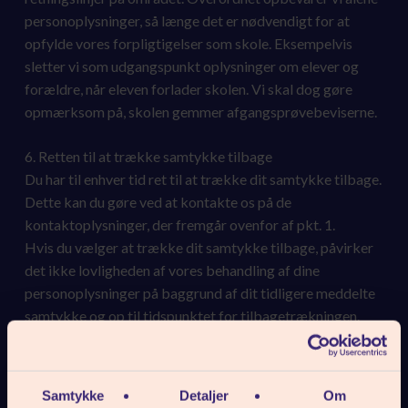
personoplysninger, så længe det er nødvendigt for at
opfylde vores forpligtigelser som skole. Eksempelvis
sletter vi som udgangspunkt oplysninger om elever og
forældre, når eleven forlader skolen. Vi skal dog gøre
opmærksom på, skolen gemmer afgangsprøvebeviserne.
6. Retten til at trække samtykke tilbage
Du har til enhver tid ret til at trække dit samtykke tilbage.
Dette kan du gøre ved at kontakte os på de
kontaktoplysninger, der fremgår ovenfor af pkt. 1.
Hvis du vælger at trække dit samtykke tilbage, påvirker
det ikke lovligheden af vores behandling af dine
personoplysninger på baggrund af dit tidligere meddelte
samtykke og op til tidspunktet for tilbagetrækningen.
Hvis du tilbagetrækker dit samtykke, har det derfor først
virkning fra dette tidspunkt.
Samtykke
Detaljer
Om
7. Dine rettigheder