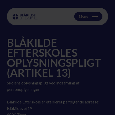
Skip
to
main
Menu
content
BLÅKILDE
EFTERSKOLES
OPLYSNINGSPLIGT
(ARTIKEL 13)
Skolens oplysningspligt ved indsamling af
personoplysninger
Blåkilde Efterskole er etableret på følgende adresse:
Blåkildevej 19
6880 Tarm