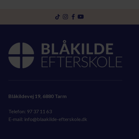
Gå
Gå
Gå
Gå
til
til
til
til
tiktok
instagram
facebook
youtube
Blåkildevej 19, 6880 Tarm
Telefon:
97 37 11 63
E-mail:
info@blaakilde-efterskole.dk