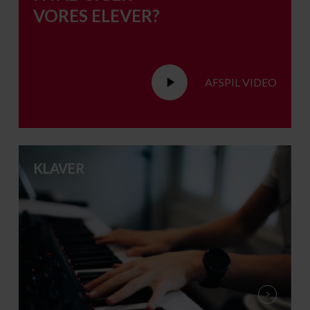
VORES ELEVER?
Play
AFSPIL VIDEO
Video
KLAVER