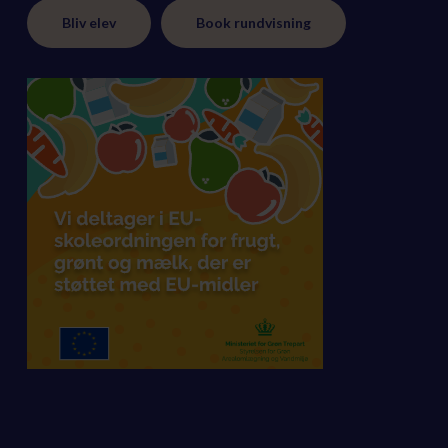
Bliv elev
Book rundvisning