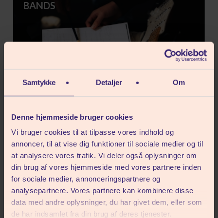
BANDS
Samtykke
Detaljer
Om
Denne hjemmeside bruger cookies
Vi bruger cookies til at tilpasse vores indhold og
PERFORMANCE OG MUSIK
annoncer, til at vise dig funktioner til sociale medier og til
at analysere vores trafik. Vi deler også oplysninger om
din brug af vores hjemmeside med vores partnere inden
for sociale medier, annonceringspartnere og
analysepartnere. Vores partnere kan kombinere disse
data med andre oplysninger, du har givet dem, eller som
de har indsamlet fra din brug af deres tjenester.