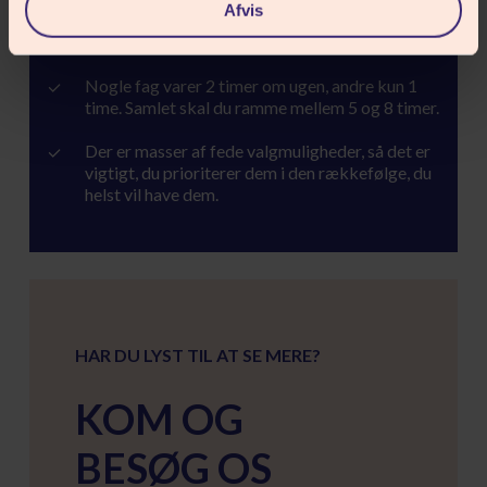
Afvis
OM VALGFAGENE PÅ BLÅKILDE:
Nogle fag varer 2 timer om ugen, andre kun 1
time. Samlet skal du ramme mellem 5 og 8 timer.
Der er masser af fede valgmuligheder, så det er
vigtigt, du prioriterer dem i den rækkefølge, du
helst vil have dem.
HAR DU LYST TIL AT SE MERE?
KOM OG
BESØG OS