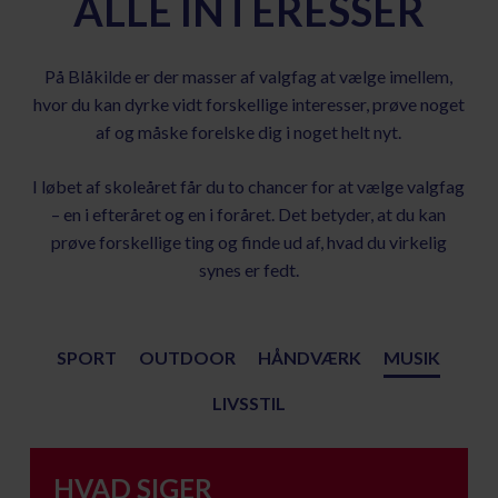
ALLE INTERESSER
På Blåkilde er der masser af valgfag at vælge imellem,
hvor du kan dyrke vidt forskellige interesser, prøve noget
af og måske forelske dig i noget helt nyt.
I løbet af skoleåret får du to chancer for at vælge valgfag
– en i efteråret og en i foråret. Det betyder, at du kan
prøve forskellige ting og finde ud af, hvad du virkelig
synes er fedt.
SPORT
OUTDOOR
HÅNDVÆRK
MUSIK
LIVSSTIL
HVAD SIGER