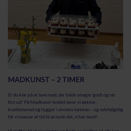
MADKUNST – 2 TIMER
Er du klar på at lave mad, der både smager godt og ser
flot ud? På Madkunst-holdet laver vi lækker,
kvalitetsmad og hygger i skolens køkken – og selvfølgelig
får vi masser af tid til at nyde det, vi har lavet!
Vi skiftes til at planlægge og finde opskrifter, så alle kan