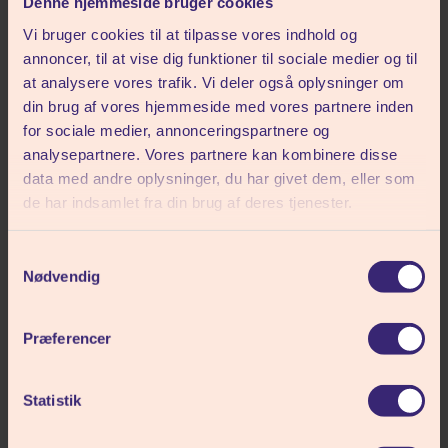
Denne hjemmeside bruger cookies
på Madkunst
UNDERVISERE
Vi bruger cookies til at tilpasse vores indhold og
annoncer, til at vise dig funktioner til sociale medier og til
at analysere vores trafik. Vi deler også oplysninger om
Vores undervisere i madkunst brænder for
din brug af vores hjemmeside med vores partnere inden
smag, æstetik og kreativ madlavning – og for at
for sociale medier, annonceringspartnere og
dele deres passion med dig.
analysepartnere. Vores partnere kan kombinere disse
data med andre oplysninger, du har givet dem, eller som
De skaber et trygt og inspirerende køkkenmiljø
de har indsamlet fra din brug af deres tjenester.
med plads til fordybelse, fællesskab og
kulinariske idéer – og hvor alle kan være med,
Samtykkevalg
uanset erfaring.
Nødvendig
Med dem ved din side bliver hvert måltid en
Præferencer
mulighed for at udvikle dine evner,
eksperimentere med råvarer og skabe mad, der
Statistik
både ser godt ud og smager fantastisk.