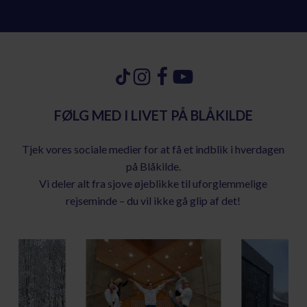
Gå
Gå
Gå
Gå
til
til
til
til
instagram
facebook
Youtube
Tiktok
FØLG MED I LIVET PÅ BLÅKILDE
Tjek vores sociale medier for at få et indblik i hverdagen
på Blåkilde.
Vi deler alt fra sjove øjeblikke til uforglemmelige
rejseminde – du vil ikke gå glip af det!