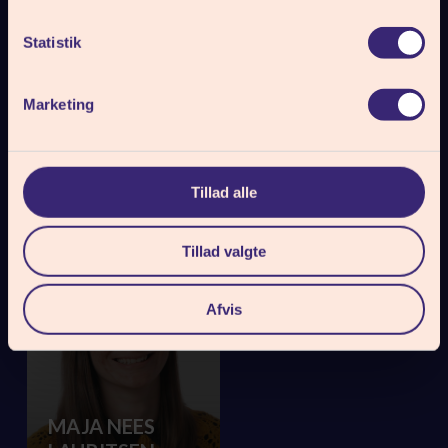
Statistik
LAURA
MAGNUS
BROBERG
BRUNSGAARD
Marketing
SØRENSEN
KRISTENSEN
Lærer
Lærer
Tillad alle
Tillad valgte
Afvis
MAJA NEES