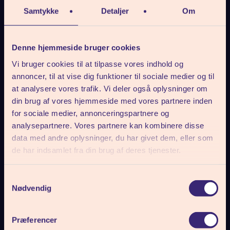
Samtykke
Detaljer
Om
Denne hjemmeside bruger cookies
Vi bruger cookies til at tilpasse vores indhold og
annoncer, til at vise dig funktioner til sociale medier og til
at analysere vores trafik. Vi deler også oplysninger om
KIRSTINE
din brug af vores hjemmeside med vores partnere inden
HUSTED
for sociale medier, annonceringspartnere og
HOLMGAARD
analysepartnere. Vores partnere kan kombinere disse
BAK
KELD RAAKJÆR
data med andre oplysninger, du har givet dem, eller som
Lærer/Køkkenafløser
Lærer
de har indsamlet fra din brug af deres tjenester.
Samtykkevalg
Nødvendig
Præferencer