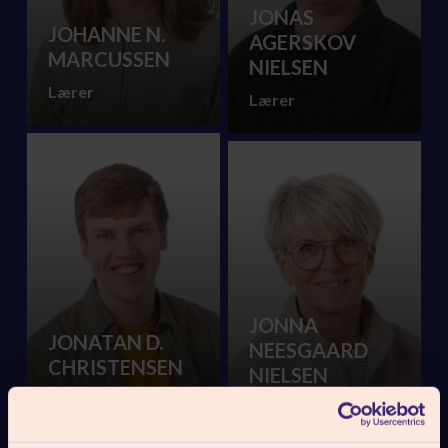
JONAS
JOHANNE N.
AGERSKOV
MARCUSSEN
NIELSEN
Lærer
Lærer
JONNA
JONATAN D.
NEESGAARD
CHRISTENSEN
NIELSEN
Lærer
Skolemor