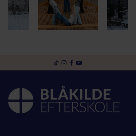
Gå
Gå
Gå
Gå
til
til
til
til
tiktok
instagram
facebook
youtube