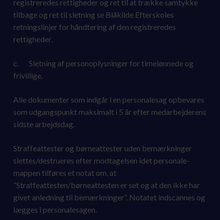
registreredes rettigheder og ret til at trække samtykke
tilbage og ret til sletning se Blåkilde Efterskoles
retningslinjer for håndtering af den registreredes
rettigheder.
c. Sletning af personoplysninger for timelønnede og
frivillige.
Alle dokumenter som indgår i en personalesag opbevares
som udgangspunkt maksimalt i 5 år efter medarbejderens
sidste arbejdsdag.
Straffeattester og børneattester uden bemærkninger
slettes/destrueres efter modtagelsen idet personale-
mappen tilføres et notat om, at
”Straffeattesten/børneattesten er set og at den ikke har
givet anledning til bemærkninger”. Notatet indscannes og
lægges i personalesagen.