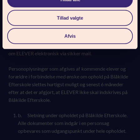
Personoplysninger som afgives af ansøgere eller
handlekommunen på ansøgerens vejene i forbindelse
Tillad valgte
ønske om ophold på Blåkilde Efterskole opbevares
elektronisk således:
Afvis
Blåkilde Efterskole ønsker at modtage personoplysninger
om ELEVER elektronisk via sikker mail.
Personoplysninger som afgives af kommende elever og
forældre i forbindelse med ønske om ophold på Blåkilde
Efterskole slettes hurtigst muligt og senest 6 måneder
efter at det er afgjort, at ELEVER ikke skal indskrives på
Blåkilde Efterskole.
b. Sletning under opholdet på Blåkilde Efterskole.
Alle dokumenter som indgår i en personsag
opbevares som udgangspunkt under hele opholdet.