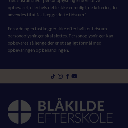
”det tidsrum, hvor personoplysningerne vil blive
opbevaret, eller hvis dette ikke er muligt, de kriterier, der
anvendes til at fastlægge dette tidsrum.”
Forordningen fastlægger ikke efter hvilket tidsrum
personoplysninger skal slettes. Personoplysninger kan
opbevares så længe der er et sagligt formål med
opbevaringen og behandlingen.
Gå
Gå
Gå
Gå
til
til
til
til
tiktok
instagram
facebook
youtube