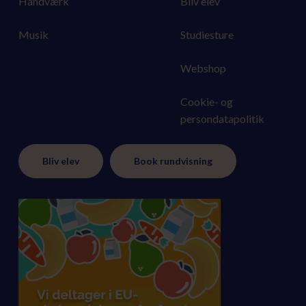
Håndværk
Bliv elev
Musik
Studiesture
Webshop
Cookie- og
persondatapolitik
Bliv elev
Book rundvisning